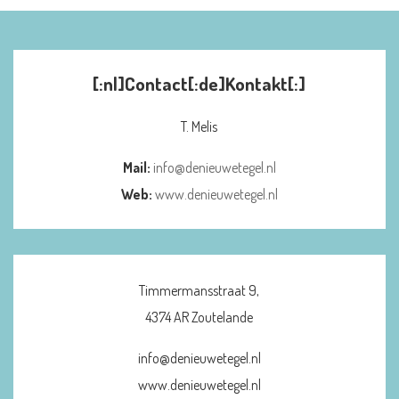
[:nl]Contact[:de]Kontakt[:]
T. Melis
Mail:
info@denieuwetegel.nl
Web:
www.denieuwetegel.nl
Timmermansstraat 9,
4374 AR Zoutelande
info@denieuwetegel.nl
www.denieuwetegel.nl