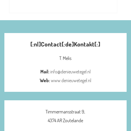
[:nl]Contact[:de]Kontakt[:]
T. Melis
Mail:
info@denieuwetegel.nl
Web:
www.denieuwetegel.nl
Timmermansstraat 9,
4374 AR Zoutelande